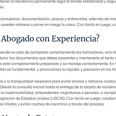
tener la residencia permanente legal te brinda estabilidad y segu
ís.
formularios, documentación, plazos y entrevistas, además de mant
pueden retrasar o poner en riesgo tu caso. Con tanto en juego, c
n Abogado con Experiencia?
 depende no solo de completar correctamente los formularios, sino
toria, los documentos que debes presentar y mantenerte al tanto 
caso esté completamente preparado y se maneje correctamente. En
le es fundamental, y priorizamos la rapidez y precisión en los tr
 y la tranquilidad necesaria para evitar errores y retrasos costo
Desde la consulta inicial hasta la entrega de tu tarjeta de resid
la inadmisibilidad, antecedentes migratorios o penales, o compl
migración de Estados Unidos (USCIS). Con tanto en juego, colabor
os Unidos y evitar noches de insomnio a través del proceso.