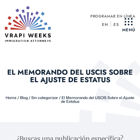
Ir
al
PROGRAMAR EN LÍNEA
contenido
EN
ES
MENÚ
EL MEMORANDO DEL USCIS SOBRE
EL AJUSTE DE ESTATUS
Home
/
Blog
/
Sin categorizar
/
El Memorando del USCIS Sobre el Ajuste
de Estatus
¿Buscas una publicación específica?